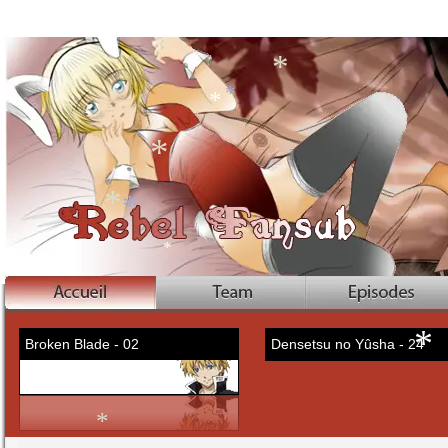
*
*
*
*
*
*
*
*
*
Broken Blade - 02
Densetsu no Yûsha - 24
*