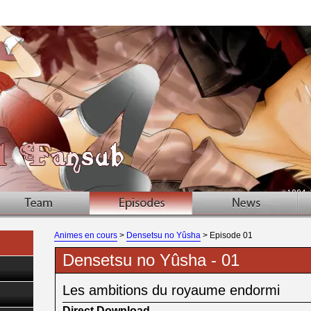
Animes en cours
>
Densetsu no Yûsha
> Episode 01
Densetsu no Yûsha - 01
Les ambitions du royaume endormi
Direct Download