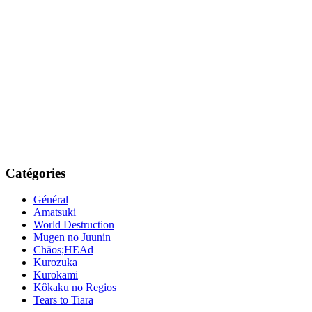
Catégories
Général
Amatsuki
World Destruction
Mugen no Juunin
Chäos;HEAd
Kurozuka
Kurokami
Kôkaku no Regios
Tears to Tiara