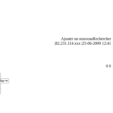
Ajouter un nouveau
Rechercher
|
82.231.114.xxx
|
25-06-2009 12:41
0
0