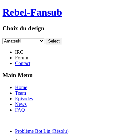
Rebel-Fansub
Choix du design
IRC
Forum
Contact
Main Menu
Home
Team
Episodes
News
FAQ
Problème Bot Lin (Résolu)